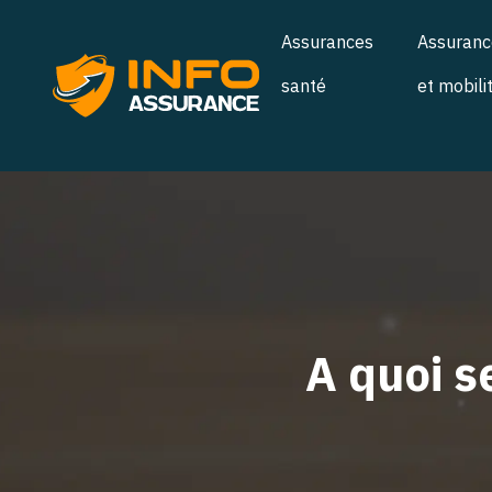
Assurances
Assuranc
santé
et mobili
A quoi s