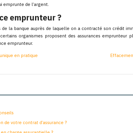
ui emprunte de l’argent.
nce emprunteur ?
 de la banque auprès de laquelle on a contracté son crédit immo
ar certains organismes proposent des assurances emprunteur pl
ance emprunteur.
unique en pratique
Effacement
onseils
on de votre contrat d’assurance ?
e en charge assurantielle ?